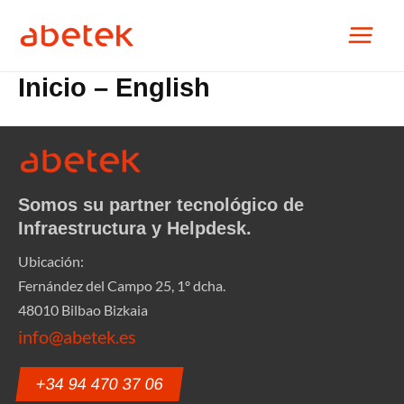
Ir
Main
al
contenido
Menu
Inicio – English
Somos su partner tecnológico de
Infraestructura y
Helpdesk
.
Ubicación:
Fernández del Campo 25, 1º dcha.
48010 Bilbao Bizkaia
info@abetek.es
+34 94 470 37 06